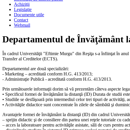
Achiziţii
Legislaţie
Documente utile
Contact
Webmail
Departamentul de Învăţământ l
În cadrul Universităţii "Eftimie Murgu" din Reşiţa s-a înfiinţat în a
Transfer al Creditelor (ECTS).
Departamentul are două specializări:
- Marketing – acreditată conform H.G. 413/2013;
- Administraţie Publică - acreditată conform H.G. 413/2013.
Prin următoarele informaţii dorim să vă prezentăm câteva aspecte legate 
• Specificul formei de învăţământ la distanţă (ID) Durata de studii es
• Studiile se desfăşoară prin intermediul celor trei tipuri de activităţi,
• Activităţile didactice sunt concentrate în zilele de sâmbătă şi dumini
Avantajele formei de învăţământ la distanţă (ID) din cadrul Universită
– sprijin didactic şi de consiliere din partea unei reţele tutoriale cu ca
– acces la laboratoare pentru activităţile asistate, săli de curs pentru acti