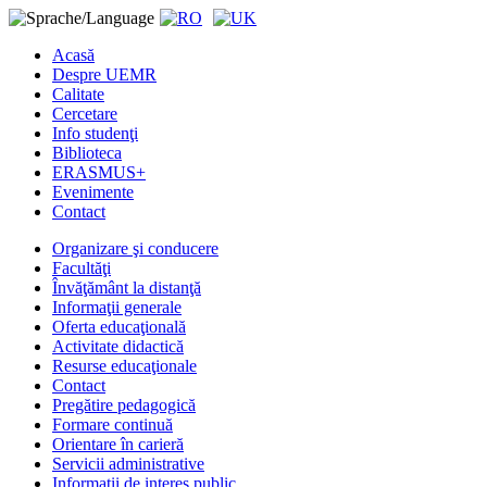
Acasă
Despre UEMR
Calitate
Cercetare
Info studenţi
Biblioteca
ERASMUS+
Evenimente
Contact
Organizare şi conducere
Facultăţi
Învăţământ la distanţă
Informaţii generale
Oferta educaţională
Activitate didactică
Resurse educaţionale
Contact
Pregătire pedagogică
Formare continuă
Orientare în carieră
Servicii administrative
Informaţii de interes public