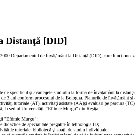
a Distanţă [DID]
nul 2000 Departamentul de Învăţământ la Distanţă (DID), care funcţione
de specificul şi avantajele studiului la forma de învăţământ la distanţă (
te de 3 ani conform procesului de la Bologna. Planurile de învăţământ şi 
 activităţi tutoriale (AT), activităţi asistate (AA)şi evaluări pe parcurs (
că, la sediul Universităţii “Eftimie Murgu” din Reşiţa.
ţii "Eftimie Murgu":
dre didactice de specialitate pregătite în tehnologia ID;
vităţile tutoriale, bibliotecă şi spaţii de studiu individuale;