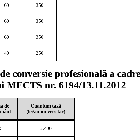
60
350
60
350
60
350
40
250
de conversie profesională a cadr
lui MECTS nr. 6194/13.11.2012
a de
Cuantum taxă
ământ
(lei/an universitar)
D
2.400