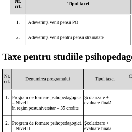
Nr.
Tipul taxei
crt.
1.
Adeverinţă venit pensii PO
2.
Adeverinţă venit pentru pensii străinătate
Taxe pentru studiile psihopedag
Nr.
C
Denumirea programului
Tipul taxei
crt.
1.
Program de formare psihopedagogică
Şcolarizare +
– Nivel I
evaluare finală
în regim postuniversitar – 35 credite
2.
Program de formare psihopedagogică
Şcolarizare +
– Nivel II
evaluare finală