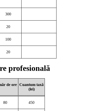
300
20
100
20
e profesională
ăr de ore
Cuantum taxă
(lei)
80
450