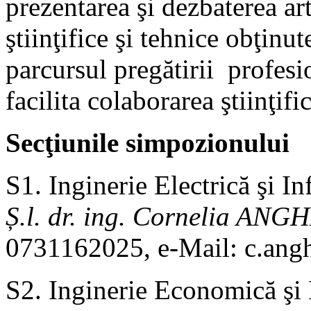
prezentarea şi dezbaterea art
ştiinţifice şi tehnice obţinut
parcursul pregătirii profesi
facilita colaborarea ştiinţifi
Secţiunile simpozionului
S1. Inginerie Electrică şi I
Ș.l. dr. ing. Cornelia 
0731162025, e-Mail: c.an
S2. Inginerie Economică ş