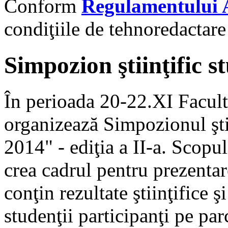
Conform
Regulamentului
condiţiile de tehnoredactar
Simpozion ştiinţific
În perioada 20-22.XI Facul
organizează Simpozionul şt
2014" - ediţia a II-a. Scopu
crea cadrul pentru prezentar
conţin rezultate ştiinţifice ş
studenţii participanţi pe par