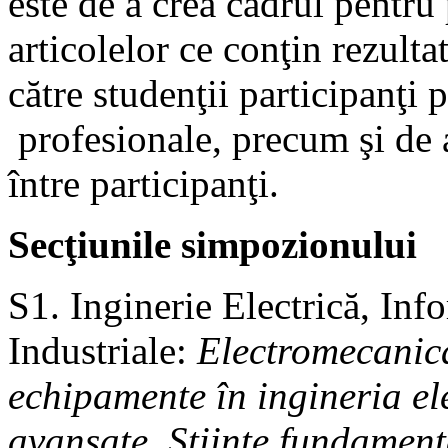
este de a crea cadrul pentru
articolelor ce conţin rezultat
către studenţii participanţi 
profesionale, precum şi de a 
între participanţi.
Secţiunile simpozionului
S1. Inginerie Electrică, Inf
Industriale:
Electromecanică
echipamente în ingineria el
avansate, Ştiinţe fundamenta