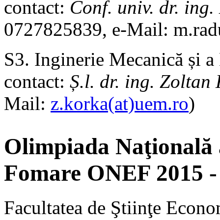
contact:
Conf. univ. dr. i
0727825839, e-Mail: m.ra
S3. Inginerie Mecanică și a
contact:
Ș.l. dr. ing. Zolt
Mail:
z.korka(at)uem.ro
)
Olimpiada Naţională 
Fomare ONEF 2015 - 
Facultatea de Ştiinţe Econo