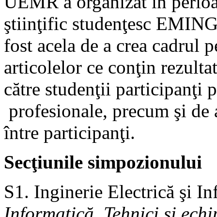
UEMR a organizat în perio
ştiinţific studenţesc EMIN
fost acela de a crea cadrul 
articolelor ce conţin rezultat
către studenţii participanţi 
profesionale, precum şi de a 
între participanţi.
Secţiunile simpozionului
S1. Inginerie Electrică şi I
Informatică, Tehnici şi echi