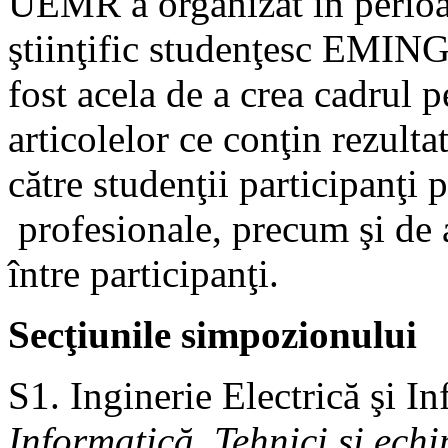
UEMR a organizat în perio
ştiinţific studenţesc EMIN
fost acela de a crea cadrul 
articolelor ce conţin rezultat
către studenţii participanţi 
profesionale, precum şi de a 
între participanţi.
Secţiunile simpozionului
S1. Inginerie Electrică şi I
Informatică, Tehnici şi echi