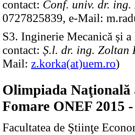
contact:
Conf. univ. dr. i
0727825839, e-Mail: m.ra
S3. Inginerie Mecanică și a
contact:
Ș.l. dr. ing. Zolt
Mail:
z.korka(at)uem.ro
)
Olimpiada Naţională 
Fomare ONEF 2015 - 
Facultatea de Ştiinţe Econo