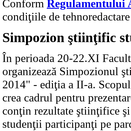
Conform
Regulamentului
condiţiile de tehnoredactar
Simpozion ştiinţific
În perioada 20-22.XI Facul
organizează Simpozionul şt
2014" - ediţia a II-a. Scopu
crea cadrul pentru prezentar
conţin rezultate ştiinţifice ş
studenţii participanţi pe par