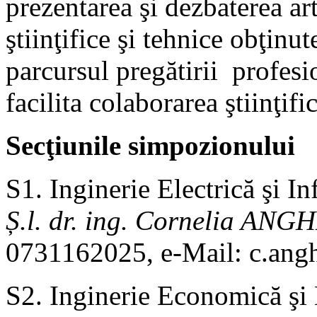
prezentarea şi dezbaterea art
ştiinţifice şi tehnice obţinut
parcursul pregătirii profesi
facilita colaborarea ştiinţifi
Secţiunile simpozionului
S1. Inginerie Electrică şi I
Ș.l. dr. ing. Cornelia 
0731162025, e-Mail: c.an
S2. Inginerie Economică ş