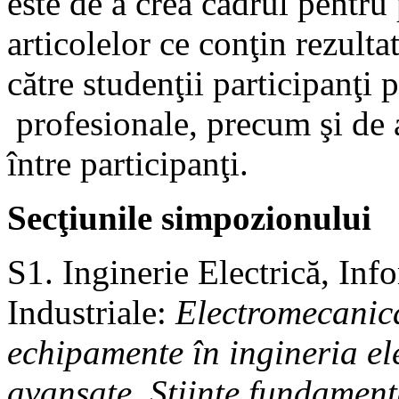
este de a crea cadrul pentru
articolelor ce conţin rezultat
către studenţii participanţi 
profesionale, precum şi de a 
între participanţi.
Secţiunile simpozionului
S1. Inginerie Electrică, Inf
Industriale:
Electromecanică
echipamente în ingineria el
avansate, Ştiinţe fundamenta