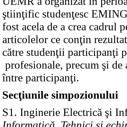
UEMR a organizat în perio
ştiinţific studenţesc EMIN
fost acela de a crea cadrul 
articolelor ce conţin rezultat
către studenţii participanţi 
profesionale, precum şi de a 
între participanţi.
Secţiunile simpozionului
S1. Inginerie Electrică şi I
Informatică, Tehnici şi echi