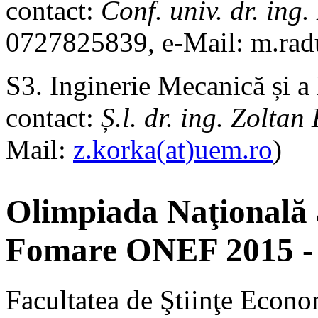
contact:
Conf. univ. dr. i
0727825839, e-Mail: m.ra
S3. Inginerie Mecanică și a
contact:
Ș.l. dr. ing. Zolt
Mail:
z.korka(at)uem.ro
)
Olimpiada Naţională 
Fomare ONEF 2015 - 
Facultatea de Ştiinţe Econo