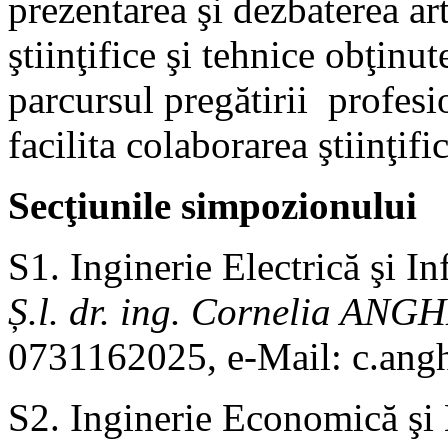
prezentarea şi dezbaterea art
ştiinţifice şi tehnice obţinut
parcursul pregătirii profesi
facilita colaborarea ştiinţifi
Secţiunile simpozionului
S1. Inginerie Electrică şi I
Ș.l. dr. ing. Cornelia 
0731162025, e-Mail: c.an
S2. Inginerie Economică ş