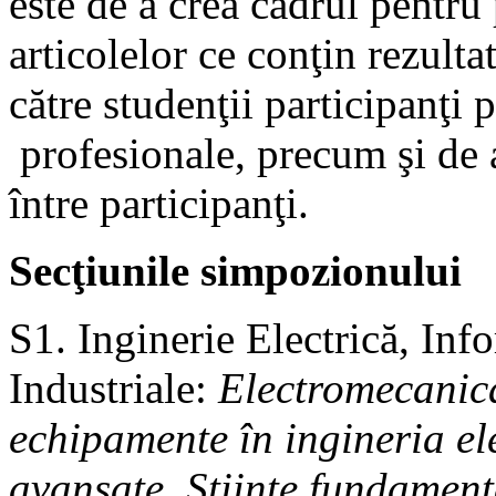
este de a crea cadrul pentru
articolelor ce conţin rezultat
către studenţii participanţi 
profesionale, precum şi de a 
între participanţi.
Secţiunile simpozionului
S1. Inginerie Electrică, Inf
Industriale:
Electromecanică
echipamente în ingineria el
avansate, Ştiinţe fundamenta