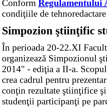
Conform
Regulamentului
condiţiile de tehnoredactar
Simpozion ştiinţific
În perioada 20-22.XI Facul
organizează Simpozionul şt
2014" - ediţia a II-a. Scopu
crea cadrul pentru prezentar
conţin rezultate ştiinţifice ş
studenţii participanţi pe par