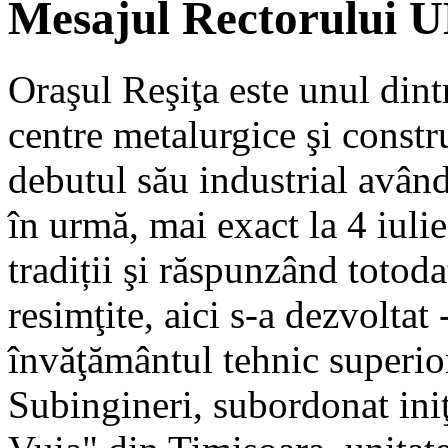
Mesajul Rectorului
Oraşul Reşiţa este unul dint
centre metalurgice şi constr
debutul său industrial avân
în urmă, mai exact la 4 iuli
tradiții şi răspunzând totod
resimţite, aici s-a dezvolta
învăţământul tehnic superior,
Subingineri, subordonat iniţ