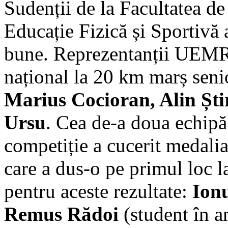
Sudenții de la Facultatea de
Educație Fizică și Sportivă a
bune. Reprezentanții UEMR ș
național la 20 km marș seni
Marius Cocioran, Alin Ști
Ursu
. Cea de-a doua echipă 
competiție a cucerit medalia
care a dus-o pe primul loc l
pentru aceste rezultate:
Ionu
Remus Rădoi
(student în a