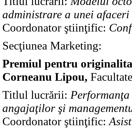
Titlul lucrării:
Modelul octo
administrare a unei afaceri
Coordonator ştiinţific:
Conf
Secţiunea Marketing:
Premiul pentru originalit
Corneanu Lipou,
Facultate
Titlul lucrării:
Performanţa î
angajaţilor şi managementul
Coordonator ştiinţific:
Asis