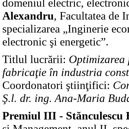
domeniul electric, electroni
Alexandru
, Facultatea de 
specializarea „Inginerie ec
electronic şi energetic”.
Titlul lucrării:
Optimizarea p
fabricaţie în industria cons
Coordonatori ştiinţifici:
Con
Ş.l. dr. ing. Ana-Maria Buda
Premiul III - Stănculescu
şi Management, anul II, spe