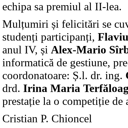
echipa sa premiul al II-lea.
Mulțumiri și felicitări se cuv
studenți participanți,
Flaviu
anul IV, și
Alex-Mario Sîr
informatică de gestiune, pre
coordonatoare: Ș.l. dr. ing.
drd.
Irina Maria Terfăloa
prestație la o competiție d
Cristian P. Chioncel