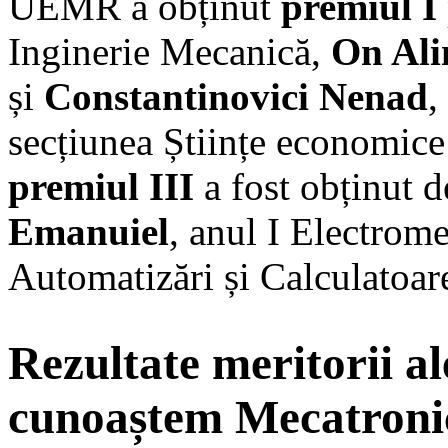
UEMR a obținut
premiul I
Inginerie Mecanică,
On Ali
și
Constantinovici Nenad
,
secțiunea Științe economice 
premiul III
a fost obținut 
Emanuiel
, anul I Electrome
Automatizări și Calculatoar
Rezultate meritorii a
cunoaștem Mecatronic