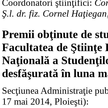
Coordonatori ştiinţifici:
Con
Ş.l. dr. fiz. Cornel Haţiega
Premii obţinute de s
Facultatea de Ştiinţ
Naţională a Studenţil
desfăşurată în luna m
Secţiunea Administraţie publ
17 mai 2014, Ploieşti):