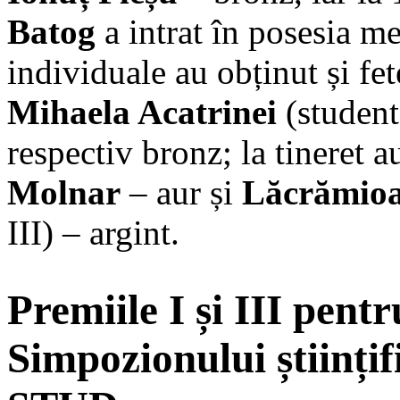
Batog
a intrat în posesia m
individuale au obținut și fet
Mihaela Acatrinei
(studentă
respectiv bronz; la tineret
Molnar
– aur și
Lăcrămioa
III) – argint.
Premiile I și III pent
Simpozionului științi