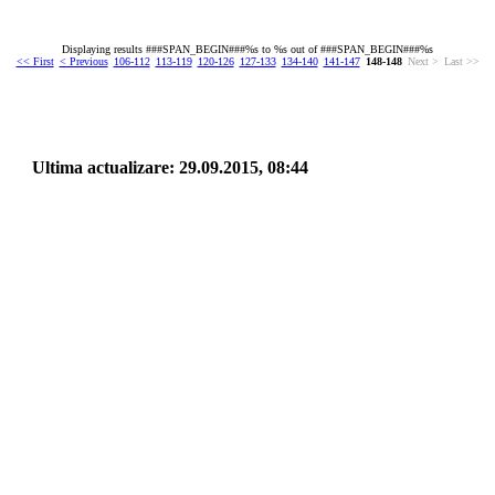
Displaying results ###SPAN_BEGIN###%s to %s out of ###SPAN_BEGIN###%s
<< First
< Previous
106-112
113-119
120-126
127-133
134-140
141-147
148-148
Next >
Last >>
tima actualizare: 29.09.2015, 08:44