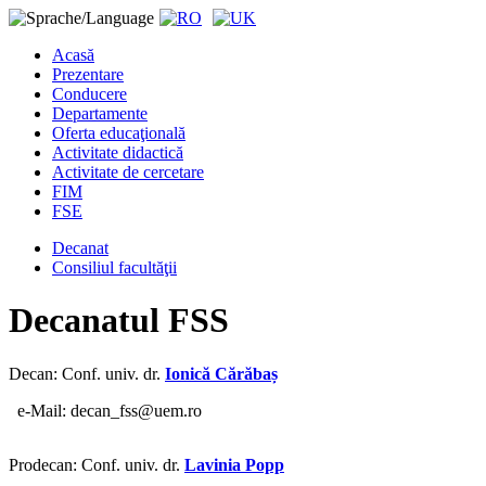
Acasă
Prezentare
Conducere
Departamente
Oferta educaţională
Activitate didactică
Activitate de cercetare
FIM
FSE
Decanat
Consiliul facultăţii
Decanatul FSS
Decan: Conf. univ. dr.
Ionică Cărăbaș
e-Mail: decan_fss@uem.ro
Prodecan: Conf. univ. dr.
Lavinia Popp