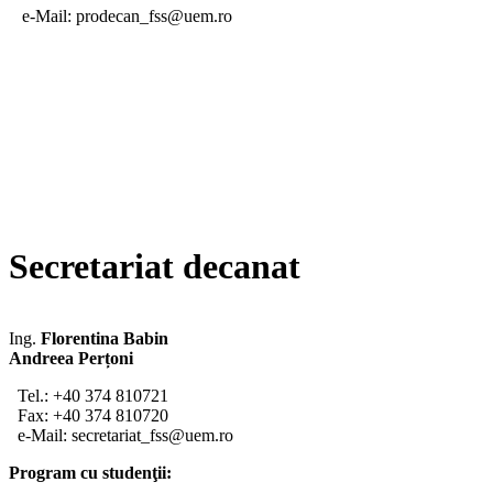
e-Mail: prodecan_fss@uem.ro
Secretariat decanat
Ing.
Florentina Babin
Andreea Perțoni
Tel.: +40 374 810721
Fax: +40 374 810720
e-Mail: secretariat_fss@uem.ro
Program cu studenţii: