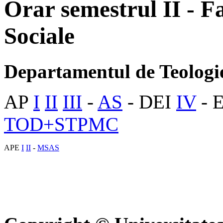
Orar semestrul II - Fa
Sociale
Departamentul de Teologie 
AP
I
II
III
-
AS
- DEI
IV
- 
TOD+STPMC
APE
I
II
-
MSAS