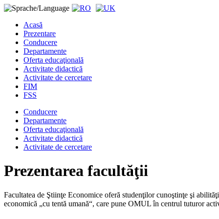
Acasă
Prezentare
Conducere
Departamente
Oferta educaţională
Activitate didactică
Activitate de cercetare
FIM
FSS
Conducere
Departamente
Oferta educaţională
Activitate didactică
Activitate de cercetare
Prezentarea facultăţii
Facultatea de Ştiinţe Economice oferă studenţilor cunoştinţe şi abilităţ
economică „cu tentă umană“, care pune OMUL în centrul tuturor activi