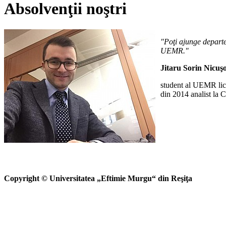
Absolvenţii noştri
"Poţi ajunge departe
UEMR."
Jitaru Sorin Nicuş
student al UEMR li
din 2014 analist la
Copyright © Universitatea „Eftimie Murgu“ din Reşiţa U