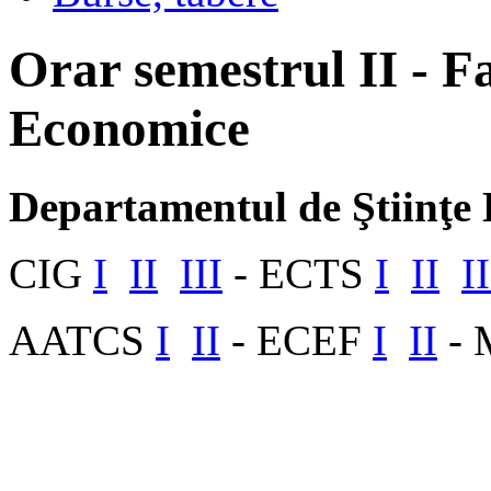
Orar semestrul II - Fa
Economice
Departamentul de Ştiinţe
CIG
I
II
III
- ECTS
I
II
II
AATCS
I
II
- ECEF
I
II
-