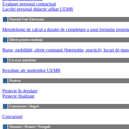
Evaluare personal contractual
Lucrări personal didactic afiliat UEMR
Punctul Unic Electronic
Metodologie de calcul a duratei de completare a unui formular prop
Oferte pentru studenţi
Burse, mobilităţi, oferte companii (Internship, practică), locuri de mu
Cu ei ne mândrim
Rezultate
ale studenţilor UEMR
Proiecte
Proiecte în derulare
Proiecte finalizate
Concursuri / Alegeri
Concursuri
Abuzuri / Abateri / Nereguli