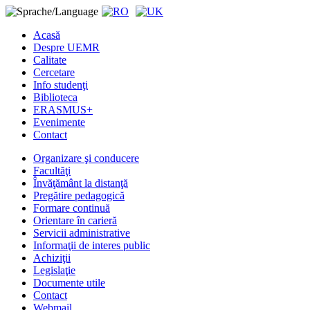
Acasă
Despre UEMR
Calitate
Cercetare
Info studenţi
Biblioteca
ERASMUS+
Evenimente
Contact
Organizare şi conducere
Facultăţi
Învăţământ la distanţă
Pregătire pedagogică
Formare continuă
Orientare în carieră
Servicii administrative
Informaţii de interes public
Achiziţii
Legislaţie
Documente utile
Contact
Webmail