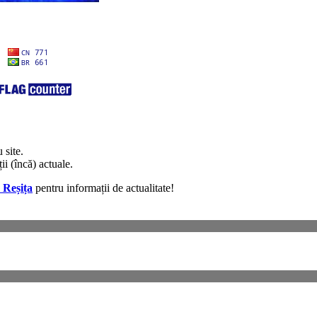
 site.
ii (încă) actuale.
 Reșița
pentru informații de actualitate!