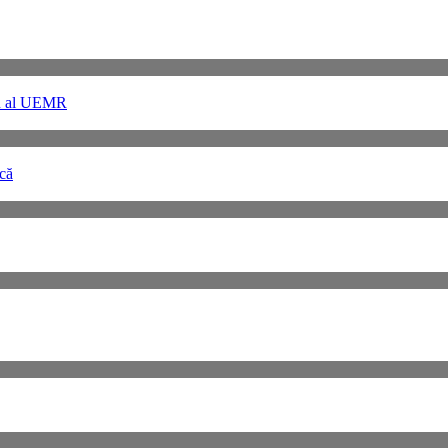
riu al UEMR
ncă