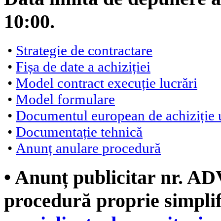
10:00.
•
Strategie de contractare
•
Fișa de date a achiziției
•
Model contract execuție lucrări
•
Model formulare
•
Documentul european de achiziție
•
Documentație tehnică
•
Anunț anulare procedură
• Anunț publicitar nr. AD
procedură proprie simpli