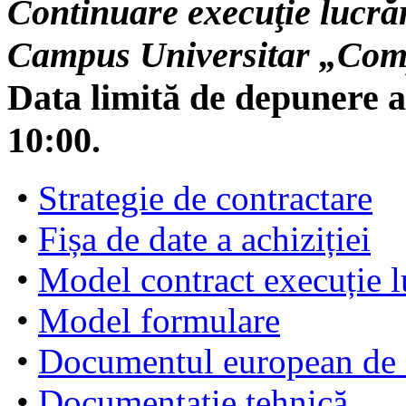
Continuare execuţie lucră
Campus Universitar „Com
Data limită de depunere a
10:00.
•
Strategie de contractare
•
Fișa de date a achiziției
•
Model contract execuție l
•
Model formulare
•
Documentul european de 
•
Documentație tehnică