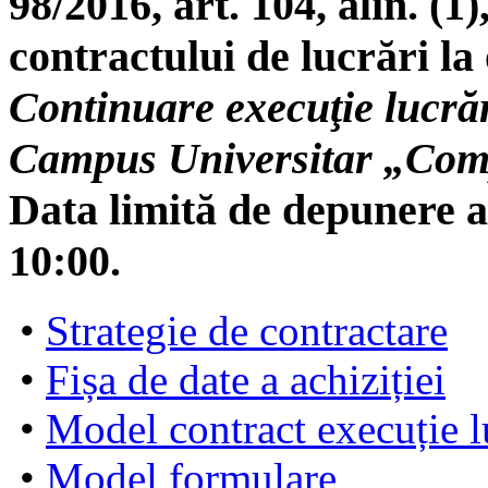
98/2016, art. 104, alin. (1),
contractului de lucrări la 
Continuare execuţie lucră
Campus Universitar „Com
Data limită de depunere a
10:00.
•
Strategie de contractare
•
Fișa de date a achiziției
•
Model contract execuție l
•
Model formulare