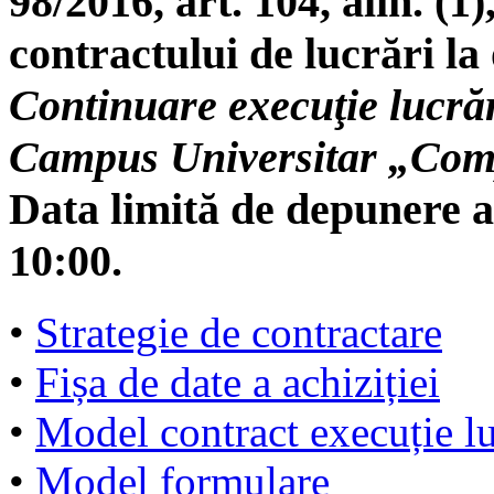
98/2016, art. 104, alin. (1),
contractului de lucrări la 
Continuare execuţie lucrăr
Campus Universitar „Com
Data limită de depunere a 
10:00.
•
Strategie de contractare
•
Fișa de date a achiziției
•
Model contract execuție lu
•
Model formulare