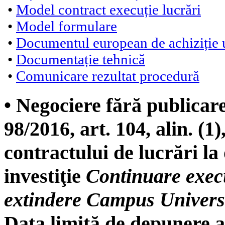
•
Model contract execuție lucrări
•
Model formulare
•
Documentul european de achiziție
•
Documentație tehnică
•
Comunicare rezultat procedură
• Negociere fără publicare
98/2016, art. 104, alin. (1),
contractului de lucrări la
investiţie
Continuare execu
extindere Campus Univers
Data limită de depunere a 