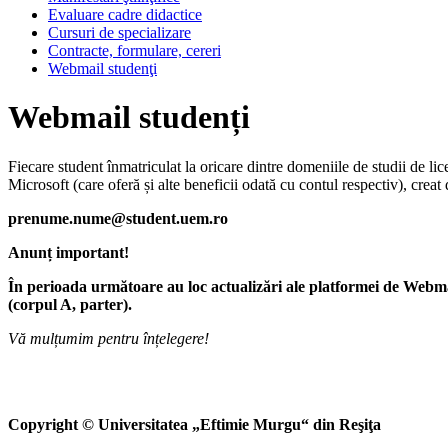
Evaluare cadre didactice
Cursuri de specializare
Contracte, formulare, cereri
Webmail studenţi
Webmail studenți
Fiecare student înmatriculat la oricare dintre domeniile de studii de l
Microsoft (care oferă și alte beneficii odată cu contul respectiv), crea
prenume.nume@student.uem.ro
Anunț important!
În perioada următoare au loc actualizări ale platformei de Webmail
(corpul A, parter).
Vă mulțumim pentru înțelegere!
Copyright © Universitatea „Eftimie Murgu“ din Reşiţa Ul