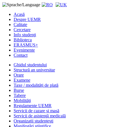
Acasă
Despre UEMR
Calitate
Cercetare
Info studenţi
Biblioteca
ERASMUS+
Evenimente
Contact
Ghidul studentului
Structură an universitar
Orare
Examene
Taxe / modalități de plată
Burse
Tabere
Mobilităţi
Regulamente UEMR
Servicii de cazare şi masă
Servicii de asistenţă medicală
Organizaţii studenţeşti
Manifestări ştiinţifice