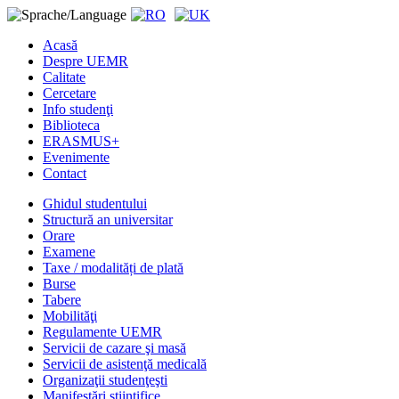
Acasă
Despre UEMR
Calitate
Cercetare
Info studenţi
Biblioteca
ERASMUS+
Evenimente
Contact
Ghidul studentului
Structură an universitar
Orare
Examene
Taxe / modalități de plată
Burse
Tabere
Mobilităţi
Regulamente UEMR
Servicii de cazare şi masă
Servicii de asistenţă medicală
Organizaţii studenţeşti
Manifestări ştiinţifice