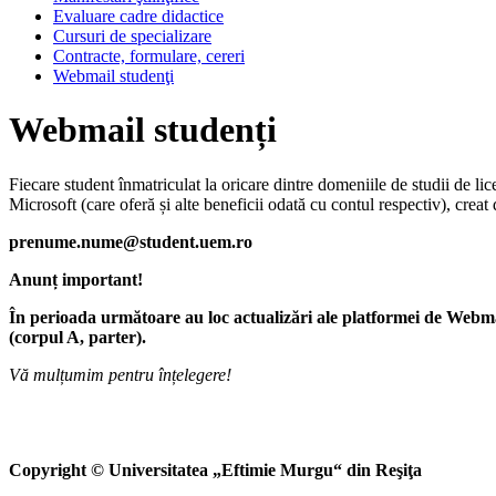
Evaluare cadre didactice
Cursuri de specializare
Contracte, formulare, cereri
Webmail studenţi
Webmail studenți
Fiecare student înmatriculat la oricare dintre domeniile de studii de l
Microsoft (care oferă și alte beneficii odată cu contul respectiv), crea
prenume.nume@student.uem.ro
Anunț important!
În perioada următoare au loc actualizări ale platformei de Webmail
(corpul A, parter).
Vă mulțumim pentru înțelegere!
Copyright © Universitatea „Eftimie Murgu“ din Reşiţa Ul