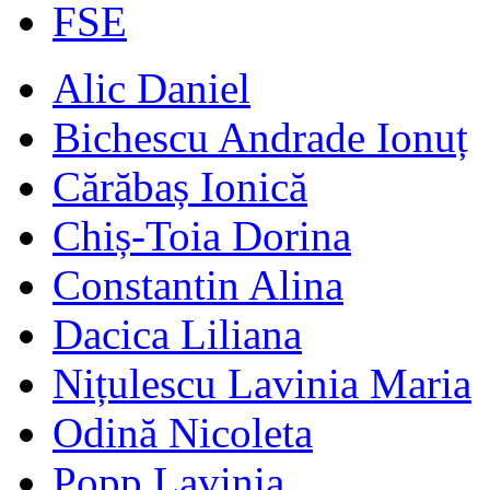
FSE
Alic Daniel
Bichescu Andrade Ionuț
Cărăbaș Ionică
Chiș-Toia Dorina
Constantin Alina
Dacica Liliana
Nițulescu Lavinia Maria
Odină Nicoleta
Popp Lavinia