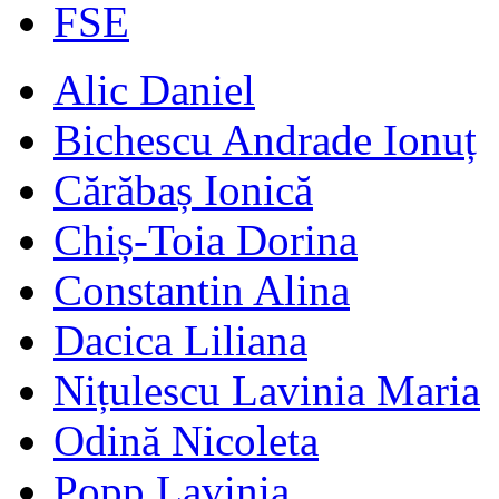
FSE
Alic Daniel
Bichescu Andrade Ionuț
Cărăbaș Ionică
Chiș-Toia Dorina
Constantin Alina
Dacica Liliana
Nițulescu Lavinia Maria
Odină Nicoleta
Popp Lavinia