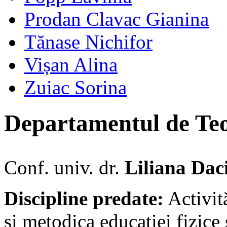
Prodan Clavac Gianina
Tănase Nichifor
Vișan Alina
Zuiac Sorina
Departamentul de Teol
Conf. univ. dr.
Liliana Dac
Discipline predate:
Activită
şi metodica educaţiei fizice 