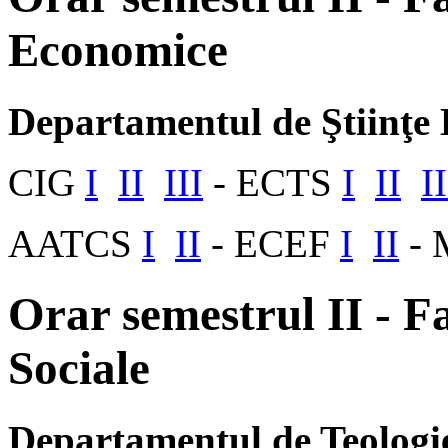
Economice
Departamentul de Ştiinţe
CIG
I
II
III
- ECTS
I
II
II
AATCS
I
II
- ECEF
I
II
-
Orar semestrul II - Fa
Sociale
Departamentul de Teologie 