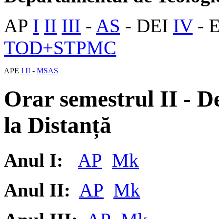
AP
I
II
III
-
AS
- DEI
IV
- 
TOD+STPMC
APE
I
II
-
MSAS
Orar semestrul II - 
la Distanță
Anul I:
AP
Mk
Anul II:
AP
Mk