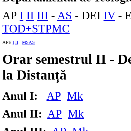
AP
I
II
III
-
AS
- DEI
IV
- 
TOD+STPMC
APE
I
II
-
MSAS
Orar semestrul II - 
la Distanță
Anul I:
AP
Mk
Anul II:
AP
Mk