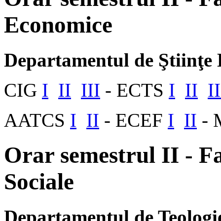
Economice
Departamentul de Ştiinţe
CIG
I
II
III
- ECTS
I
II
II
AATCS
I
II
- ECEF
I
II
-
Orar semestrul II - Fa
Sociale
Departamentul de Teologie 