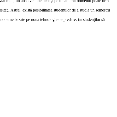
pa. Mai mult, un absolvent de licenţă pe un anumit domeniu poate urma
ăţi. Astfel, există posibilitatea studenţilor de a studia un semestru
e moderne bazate pe noua tehnologie de predare, iar studenţilor să