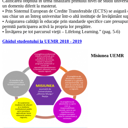
Calificarea obţinută în urma finalizării primului nivel de studii unive
un domeniu diferit la masterat.
• Prin Sistemul European de Credite Transferabile (ECTS) se asigură ech
sau chiar un an întreg universitar într-o altă instituţie de învăţământ su
• Asigurarea calităţii în educaţie prin standarde specifice care presup
permită participarea activă la propria lor pregătire.
• Învăţarea pe tot parcursul vieţii – Lifelong Learning.” (pag. 5-6)
Ghidul studentului la UEMR 2018 - 2019
Misiunea UEMR