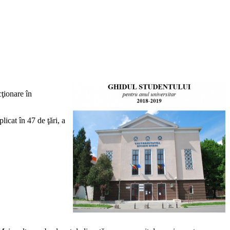
cţionare în
licat în 47 de ţări, a