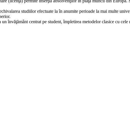
rsitare (licenţă) permite inserţia absolvenţilor în piaţa muncii din Euro
ivalarea studiilor efectuate la în anumite perioade la mai multe universit
perior.
un un învăţământ centrat pe student, împletirea metodelor clasice cu cel