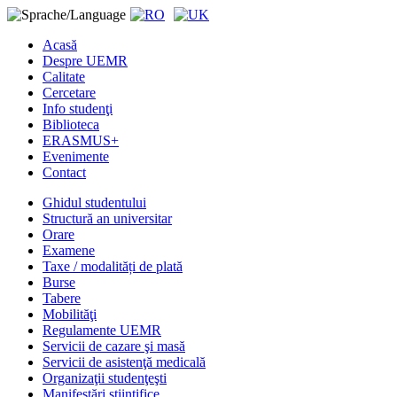
Acasă
Despre UEMR
Calitate
Cercetare
Info studenţi
Biblioteca
ERASMUS+
Evenimente
Contact
Ghidul studentului
Structură an universitar
Orare
Examene
Taxe / modalități de plată
Burse
Tabere
Mobilităţi
Regulamente UEMR
Servicii de cazare şi masă
Servicii de asistenţă medicală
Organizaţii studenţeşti
Manifestări ştiinţifice