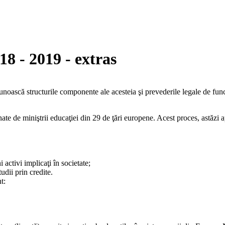
8 - 2019 - extras
unoască structurile componente ale acesteia şi prevederile legale de fun
te de miniştrii educaţiei din 29 de ţări europene. Acest proces, astăzi ap
i activi implicaţi în societate;
udii prin credite.
t: