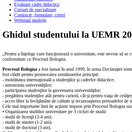
Evaluare cadre didactice
Cursuri de specializare
Contracte, formulare, cereri
Webmail studenţi
Ghidul studentului la UEMR 201
„Pentru a înţelege cum funcţionează o universitate, este nevoie să se c
conformitate cu Procesul Bologna.
Procesul Bologna
a fost lansat în anul 1999, în urma Declaraţiei semna
fost clădit pentru promovarea următoarelor principii:
- mobilitatea internaţională a studenţilor şi cadrelor didactice;
- autonomia universităţilor;
- participarea studenţilor la guvernarea universităţilor;
- pregătirea studenţilor atât pentru carieră, cât şi pentru viaţa de cetăţen
- acces liber la învăţământ de calitate şi recunoaşterea perioadelor de st
Cele mai importante linii de acţiune impuse prin Procesul Bologna sun
• Organizarea studiilor universitare pe 3 cicluri de studii:
- studii de licenţă (3-4 ani);
- studii de master (1-2 ani);
- studii de doctorat (3 ani).