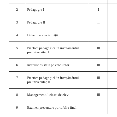
2
Pedagogie I
I
3
Pedagogie II
II
4
Didactica specialităţii
II
5
Practică pedagogică în învăţământul
III
preuniversitar, I
6
Instruire asistată pe calculator
III
7
Practică pedagogică în învăţământul
III
preuniversitar, II
8
Managementul clasei de elevi
III
9
Examen prezentare portofoliu final