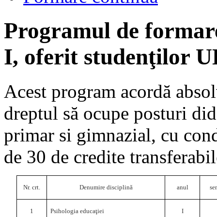
Programul de formare
I, oferit studenţilor
Acest program acordă absolve
dreptul să ocupe posturi did
primar si gimnazial, cu co
de 30 de credite transferabi
Nr. crt.
Denumire disciplină
anul
se
1
Psihologia educaţiei
I